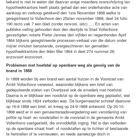
bekend is niet te weten dat daarvan enige meerdere overschrijving ten
hypotheekkantore heeft plaats gehad dan een onderhandse acte van
aankoop en verkoop getekend den 1ste November 1868 welke is
geregistreerd te Vollenhove den 25sten november 1868, deel 34 folio
190 recto vak 7 een blad zonder renvooi. (etc) …. En acten van
publieke veiling gehouden door den destijds te Stad Vollenhove
gevestigden notaris Pieter Jennes den vijfden en negentienden April
1864 blijkens geregistreerde processen-verbaal van die datum onder
mijner minuten berustende, overgeschreven ten gemelden
hypotheekkantore den 9den Mei 1864 in deel 274 nummer 26;
enzovoort enzovoort.
Problemen met hoefstal op openbare weg als gevolg van de
brand in 1868
In 1868 worden bij een brand een aantal huizen in de Voorstad van
Ambt Vollenhove verwoest, waaronder blijkens een brief van
gedeputeerde staten van Overijssel ook de smederij met hoefstal.
Daarna is er blijkbaar een noodstal op de openbare weg geplaatst, wat
blijkbaar sinds 1824 verboden was. De burgemeester schreef daarover
op 16-9-1868 een brief, en kreeg op 24-9-1868 antwoord. Op 20-10-
1868 werd er in een gemeenteraadsvergadering een verordening van
politie op hoef- en noodstallen in de voorstad in de gemeente Ambt
Vollenhove vastgesteld, die onmiddellijk inging. Het is dan verboden
op de openbare straat hoef- of noodstallen op te richten of bestaande
te herstellen of te vernieuwen, en reeds aanwezige doch in