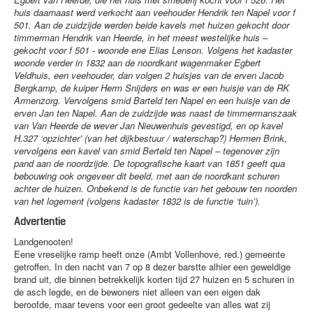
huis daarnaast werd verkocht aan veehouder Hendrik ten Napel voor f
501. Aan de zuidzijde werden beide kavels met huizen gekocht door
timmerman Hendrik van Heerde, in het meest westelijke huis –
gekocht voor f 501 - woonde ene Elias Lenson. Volgens het kadaster
woonde verder in 1832 aan de noordkant wagenmaker Egbert
Veldhuis, een veehouder, dan volgen 2 huisjes van de erven Jacob
Bergkamp, de kuiper Herm Snijders en was er een huisje van de RK
Armenzorg. Vervolgens smid Barteld ten Napel en een huisje van de
erven Jan ten Napel. Aan de zuidzijde was naast de timmermanszaak
van Van Heerde de wever Jan Nieuwenhuis gevestigd, en op kavel
H.327 ‘opzichter’ (van het dijkbestuur / waterschap?) Hermen Brink,
vervolgens een kavel van smid Berteld ten Napel – tegenover zijn
pand aan de noordzijde. De topografische kaart van 1851 geeft qua
bebouwing ook ongeveer dit beeld, met aan de noordkant schuren
achter de huizen. Onbekend is de functie van het gebouw ten noorden
van het logement (volgens kadaster 1832 is de functie ‘tuin’).
Advertentie
Landgenooten!
Eene vreselijke ramp heeft onze (Ambt Vollenhove, red.) gemeente
getroffen. In den nacht van 7 op 8 dezer barstte alhier een geweldige
brand uit, die binnen betrekkelijk korten tijd 27 huizen en 5 schuren in
de asch legde, en de bewoners niet alleen van een eigen dak
beroofde, maar tevens voor een groot gedeelte van alles wat zij