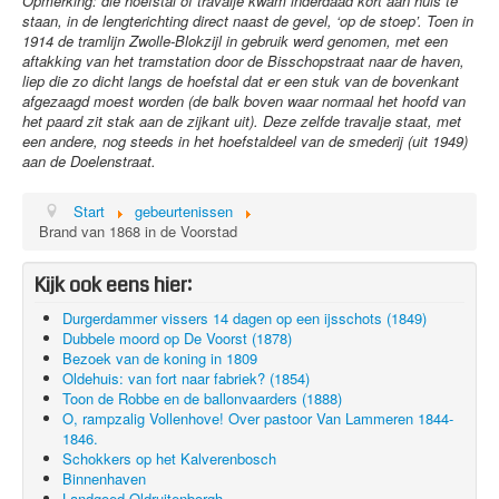
Opmerking: die hoefstal of travalje kwam inderdaad kort aan huis te
staan, in de lengterichting direct naast de gevel, ‘op de stoep’. Toen in
1914 de tramlijn Zwolle-Blokzijl in gebruik werd genomen, met een
aftakking van het tramstation door de Bisschopstraat naar de haven,
liep die zo dicht langs de hoefstal dat er een stuk van de bovenkant
afgezaagd moest worden (de balk boven waar normaal het hoofd van
het paard zit stak aan de zijkant uit). Deze zelfde travalje staat, met
een andere, nog steeds in het hoefstaldeel van de smederij (uit 1949)
aan de Doelenstraat.
Start
gebeurtenissen
Brand van 1868 in de Voorstad
Kijk ook eens hier:
Durgerdammer vissers 14 dagen op een ijsschots (1849)
Dubbele moord op De Voorst (1878)
Bezoek van de koning in 1809
Oldehuis: van fort naar fabriek? (1854)
Toon de Robbe en de ballonvaarders (1888)
O, rampzalig Vollenhove! Over pastoor Van Lammeren 1844-
1846.
Schokkers op het Kalverenbosch
Binnenhaven
Landgoed Oldruitenborgh