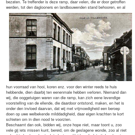
bezaten. Te treffender is deze ramp, daar velen, die er door getroffen
werden, tot den daglooners en l
andbouwenden stand behooren, en al
hun voorraad van hooi, koren enz. voor den winter reeds te huis
hebbende, dien daarbij ten eenenmale hebben verloren. Niemand dan
wij, die ooggetuigen waren van die ramp, kan zich eene levendige
voorstelling van de ellende, die daardoor ontstond, maken, en het is
onder den invloed daarvan, dat wij met vrijmoedigheid een beroep
doen op uwe welbekende milddadigheid, daar eigen krachten te kort
schieten om in dien nood te voorzien.
Beschaamt dan ook, bidden wij, onze hope niet, maar toont u, zoo
vele gij iets missen kunt, bereid, om de geslagene wonde, zoo al niet