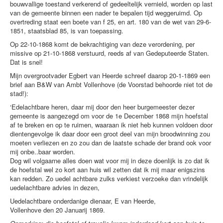
bouwvallige toestand verkerend of gedeeltelijk vernield, worden op last
van de gemeente binnen een nader te bepalen tijd weggeruimd. Op
overtreding staat een boete van f 25, en art. 180 van de wet van 29-6-
1851, staatsblad 85, is van toepassing.
Op 22-10-1868 komt de bekrachtiging van deze verordening, per
missive op 21-10-1868 verstuurd, reeds af van Gedeputeerde Staten.
Dat is snel!
Mijn overgrootvader Egbert van Heerde schreef daarop 20-1-1869 een
brief aan B&W van Ambt Vollenhove (de Voorstad behoorde niet tot de
stad!):
‘Edelachtbare heren, daar mij door den heer burgemeester dezer
gemeente is aangezegd om voor de 1e December 1868 mijn hoefstal
af te breken en op te ruimen, waaraan ik niet heb kunnen voldoen door
dientengevolge ik daar door een groot deel van mijn broodwinning zou
moeten verliezen en zo zou dan de laatste schade der brand ook voor
mij onbe..baar worden.
Dog wil volgaarne alles doen wat voor mij in deze doenlijk is zo dat ik
de hoefstal wel zo kort aan huis wil zetten dat ik mij maar enigszins
kan redden. Zo uedel achtbare zulks verkiest verzoeke dan vrindelijk
uedelachtbare advies in dezen,
Uedelachtbare onderdanige dienaar, E van Heerde,
Vollenhove den 20 Januarij 1869.