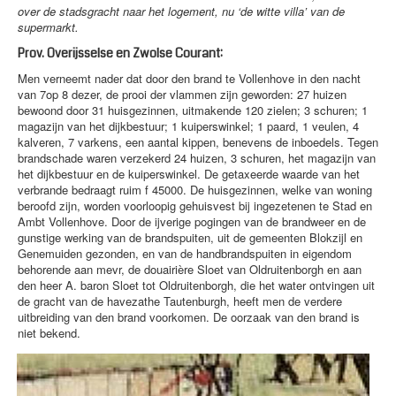
over de stadsgracht naar het logement, nu ‘de witte villa’ van de
supermarkt.
Prov. Overijsselse en Zwolse Courant:
Men verneemt nader dat door den brand te Vollenhove in den nacht
van 7op 8 dezer, de prooi der vlammen zijn geworden: 27 huizen
bewoond door 31 huisgezinnen, uitmakende 120 zielen; 3 schuren; 1
magazijn van het dijkbestuur; 1 kuiperswinkel; 1 paard, 1 veulen, 4
kalveren, 7 varkens, een aantal kippen, benevens de inboedels. Tegen
brandschade waren verzekerd 24 huizen, 3 schuren, het magazijn van
het dijkbestuur en de kuiperswinkel. De getaxeerde waarde van het
verbrande bedraagt ruim f 45000. De huisgezinnen, welke van woning
beroofd zijn, worden voorloopig gehuisvest bij ingezetenen te Stad en
Ambt Vollenhove. Door de ijverige pogingen van de brandweer en de
gunstige werking van de brandspuiten, uit de gemeenten Blokzijl en
Genemuiden gezonden, en van de handbrandspuiten in eigendom
behorende aan mevr, de douairière Sloet van Oldruitenborgh en aan
den heer A. baron Sloet tot Oldruitenborgh, die het water ontvingen uit
de gracht van de havezathe Tautenburgh, heeft men de verdere
uitbreiding van den brand voorkomen. De oorzaak van den brand is
niet bekend.