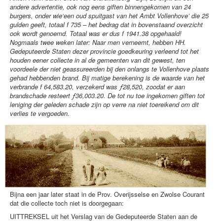
andere advertentie, ook nog eens giften binnengekomen van 24
burgers, onder wie‘een oud spuitgast van het Ambt Vollenhove’ die 25
gulden geeft, totaal f 735 – het bedrag dat in bovenstaand overzicht
ook wordt genoemd. Totaal was er dus f 1941.38 opgehaald!
Nogmaals twee weken later: Naar men verneemt, hebben HH.
Gedeputeerde Staten dezer provincie goedkeuring verleend tot het
houden eener collecte in al de gemeenten van dit gewest, ten
voordeele der niet geassureerden bij den onlangs te Vollenhove plaats
gehad hebbenden brand. Bij matige berekening is de waarde van het
verbrande f 64,583.20, verzekerd was ƒ28,520, zoodat er aan
brandschade resteert ƒ36,003.20. De tot nu toe ingekomen giften tot
leniging der geleden schade zijn op verre na niet toereikend om dit
verlies te vergoeden.
Bijna een jaar later staat in de Prov. Overijsselse en Zwolse Courant
dat die collecte toch niet is doorgegaan:
UITTREKSEL uit het Verslag van de Gedeputeerde Staten aan de