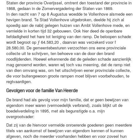
Staten der provincie Overijssel, omtrent den toestand der provincie in
1868, gedaan in de Zomervergadering der Staten van 1869.
In den nacht van 7 op 8 Augustus woedde te Vollenhove alsmede een
hevigen brand. Te Stad Vollenhove uitgebroken, deelde hij zich al
spoedig aan de nabij gelegen huizen van Ambt Vollenhove mede, en
vernielde in korten tijd 32 gebouwen. Ook hier deed de openbare
liefdadigheid het hare tot leniging van den ramp. De beloopen schade
wordt begroot op ƒ 64.583,20 , daarvan was verzekerd voor f
28.580,00. De gemeentebesturen verzochten ons eene provinciale
collecte uit te schrijven, ten behoeve van de door den brand
noodlijdenden. Hoewel erkennende dat de geleden schade aanzienlijk
mag genoemd worden, waren wij toch vau meening, dat de ramp niet
van dien omvang was, om het uitschrijven eener provinciale collecte,
die voor buitengewoon groote rampen moet blijven voorbehouden, te
regtvaardigen.
Gevolgen voor de familie Van Heerde
De brand had als gevolg voor mijn familie, dat er geen bewijzen van
eigendom meer waren (vermoedelijk verbrand), zoals blijkt uit de
boedelverdeling in 1895, met als begunstigde o.a. mijn
overgrootvader:
Dat zij van de hiervoor vermelde onroerende goederen geen meerdere
titels van aankomst of bewijzen van eigendom kennen of kunnen
afgeven, noch die meerder voorhanden hebben en voor zoveel hun