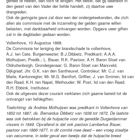
geheel te heelen, dan toch te lenigen. Het besef, dat gij daardoor in
den geest van den Vader der liefde handelt, zij daartoe uwe
drangreden.
Ook de geringste gave zal door een der ondergeteekenden, die zich
allen als commissie met de inzameling der gelden gaarne willen
belasten, met dankbaarheid ontvangen worden. Opgave uwer giften
zal in de dagbladen gedaan worden.
Vollenhove, 10 Augustus 1868.
De Commissie ter leniging der brandschade te vollenhove,
A.J. ten Cate, Burgemeester; B.J.Dibbetz, Predikant; A.A.A.
Molhuijsen, Predik.; L. Bauer, R.K. Pastoor; A.H. Baron Sloet van
Oldruitenborgh, Grondeigenaar; G. Baron Sloet van Marxveld,
Dijkgraaf; Jhr. G.K. van den Santheuvel, Controleur; Mr. C.J. van
Marle, Kantonregter; Mr. M.G. Bentfort, Griffier; J. van Smirren, lid van
den Raad; K.H. ten Napel, Wethouder; W. Post, lid van den Raad;
R.H. Ebbink, Instituteur.
Ook de uitgevers dezer courant verklaren zich gaarne bereid tot de
ontvangst van liefdegiften.
Toelichting: ds Andries Molhuijsen was predikant in Vollenhove van
1852 tot 1887, ds. Bernardus Dibbetz van 1838 tot 1872, De laatste
was ook betrokken bij de hulpactie voor de geredde Durgerdammer
vissers in 1849. Opvallend is dat ook pastoor Lambertus Bauer,
pastoor van 1866-1877, in dit comité mee deed – een vroeg staaltje
van oecumene, in ieder geval een bewijs dat de hulpactie breed