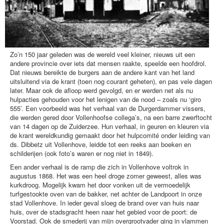
werken
reactie
Zo’n 150 jaar geleden was de wereld veel kleiner, nieuws uit een
andere provincie over iets dat mensen raakte, speelde een hoofdrol.
Dat nieuws bereikte de burgers aan de andere kant van het land
uitsluitend via de krant (toen nog courant geheten), en pas vele dagen
later. Maar ook de afloop werd gevolgd, en er werden net als nu
hulpacties gehouden voor het lenigen van de nood – zoals nu ‘giro
555’. Een voorbeeld was het verhaal van de Durgerdammer vissers,
die werden gered door Vollenhoofse collega’s, na een barre zwerftocht
van 14 dagen op de Zuiderzee. Hun verhaal, in geuren en kleuren via
de krant wereldkundig gemaakt door het hulpcomité onder leiding van
ds. Dibbetz uit Vollenhove, leidde tot een reeks aan boeken en
schilderijen (ook foto’s waren er nog niet in 1849).
Een ander verhaal is de ramp die zich in Vollenhove voltrok in
augustus 1868. Het was een heel droge zomer geweest, alles was
kurkdroog. Mogelijk kwam het door vonken uit de vermoedelijk
turfgestookte oven van de bakker, net achter de Landpoort in onze
stad Vollenhove. In ieder geval sloeg de brand over van huis naar
huis, over de stadsgracht heen naar het gebied voor de poort: de
Voorstad. Ook de smederij van mijn overgrootvader ging in vlammen