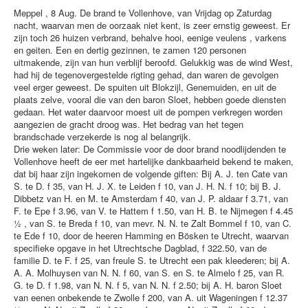
Meppel , 8 Aug. De brand te Vollenhove, van Vrijdag op Zaturdag
nacht, waarvan men de oorzaak niet kent, is zeer ernstig geweest. Er
zijn toch 26 huizen verbrand, behalve hooi, eenige veulens , varkens
en geiten. Een en dertig gezinnen, te zamen 120 personen
uitmakende, zijn van hun verblijf beroofd. Gelukkig was de wind West,
had hij de tegenovergestelde rigting gehad, dan waren de gevolgen
veel erger geweest. De spuiten uit Blokzijl, Genemuiden, en uit de
plaats zelve, vooral die van den baron Sloet, hebben goede diensten
gedaan. Het water daarvoor moest uit de pompen verkregen worden
aangezien de gracht droog was. Het bedrag van het tegen
brandschade verzekerde is nog al belangrijk.
Drie weken later: De Commissie voor de door brand noodlijdenden te
Vollenhove heeft de eer met hartelijke dankbaarheid bekend te maken,
dat bij haar zijn ingekomen de volgende giften: Bij A. J. ten Cate van
S. te D. f 35, van H. J. X. te Leiden f 10, van J. H. N. f 10; bij B. J.
Dibbetz van H. en M. te Amsterdam f 40, van J. P. aldaar f 3.71, van
F. te Epe f 3.96, van V. te Hattem f 1.50, van H. B. te Nijmegen f 4.45
½ , van S. te Breda f 10, van mevr. N. N. te Zalt Bommel f 10, van C.
te Ede f 10, door de heeren Hamming en Bösken te Utrecht, waarvan
specifieke opgave in het Utrechtsche Dagblad, f 322.50, van de
familie D. te F. f 25, van freule S. te Utrecht een pak kleederen; bij A.
A. A. Molhuysen van N. N. f 60, van S. en S. te Almelo f 25, van R.
G. te D. f 1.98, van N. N. f 5, van N. N. f 2.50; bij A. H. baron Sloet
van eenen onbekende te Zwolle f 200, van A. uit Wageningen f 12.37