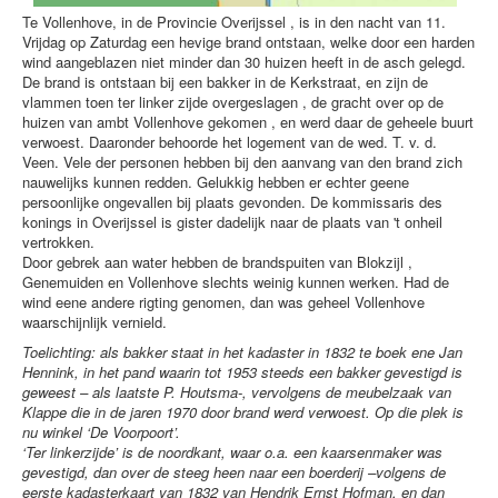
Te Vollenhove, in de Provincie Overijssel , is in den nacht van 11.
Vrijdag op Zaturdag een hevige brand ontstaan, welke door een harden
wind aangeblazen niet minder dan 30 huizen heeft in de asch gelegd.
De brand is ontstaan bij een bakker in de Kerkstraat, en zijn de
vlammen toen ter linker zijde overgeslagen , de gracht over op de
huizen van ambt Vollenhove gekomen , en werd daar de geheele buurt
verwoest. Daaronder behoorde het logement van de wed. T. v. d.
Veen. Vele der personen hebben bij den aanvang van den brand zich
nauwelijks kunnen redden. Gelukkig hebben er echter geene
persoonlijke ongevallen bij plaats gevonden. De kommissaris des
konings in Overijssel is gister dadelijk naar de plaats van 't onheil
vertrokken.
Door gebrek aan water hebben de brandspuiten van Blokzijl ,
Genemuiden en Vollenhove slechts weinig kunnen werken. Had de
wind eene andere rigting genomen, dan was geheel Vollenhove
waarschijnlijk vernield.
Toelichting: als bakker staat in het kadaster in 1832 te boek ene Jan
Hennink, in het pand waarin tot 1953 steeds een bakker gevestigd is
geweest – als laatste P. Houtsma-, vervolgens de meubelzaak van
Klappe die in de jaren 1970 door brand werd verwoest. Op die plek is
nu winkel ‘De Voorpoort’.
‘Ter linkerzijde’ is de noordkant, waar o.a. een kaarsenmaker was
gevestigd, dan over de steeg heen naar een boerderij –volgens de
eerste kadasterkaart van 1832 van Hendrik Ernst Hofman, en dan