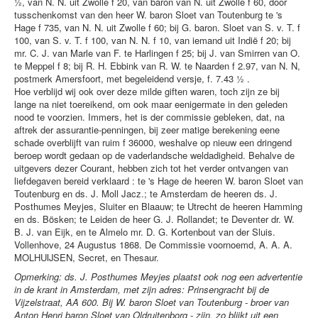
½, van N. N. uit Zwolle f 20, van baron van N. uit Zwolle f 60, door
tusschenkomst van den heer W. baron Sloet van Toutenburg te 's
Hage f 735, van N. N. uit Zwolle f 60; bij G. baron. Sloet van S. v. T. f
100, van S. v. T. f 100, van N. N. f 10, van iemand uit Indië f 20; bij
mr. C. J. van Marle van F. te Harlingen f 25; bij J. van Smirren van O.
te Meppel f 8; bij R. H. Ebbink van R. W. te Naarden f 2.97, van N. N,
postmerk Amersfoort, met begeleidend versje, f. 7.43 ½ .
Hoe verblijd wij ook over deze milde giften waren, toch zijn ze bij
lange na niet toereikend, om ook maar eenigermate in den geleden
nood te voorzien. Immers, het is der commissie gebleken, dat, na
aftrek der assurantie-penningen, bij zeer matige berekening eene
schade overblijft van ruim f 36000, weshalve op nieuw een dringend
beroep wordt gedaan op de vaderlandsche weldadigheid. Behalve de
uitgevers dezer Courant, hebben zich tot het verder ontvangen van
liefdegaven bereid verklaard : te 's Hage de heeren W. baron Sloet van
Toutenburg en ds. J. Moll Jacz.; te Amsterdam de heeren ds. J.
Posthumes Meyjes, Sluiter en Blaauw; te Utrecht de heeren Hamming
en ds. Bösken; te Leiden de heer G. J. Rollandet; te Deventer dr. W.
B. J. van Eijk, en te Almelo mr. D. G. Kortenbout van der Sluis.
Vollenhove, 24 Augustus 1868. De Commissie voornoemd, A. A. A.
MOLHUIJSEN, Secret, en Thesaur.
Opmerking: ds. J. Posthumes Meyjes plaatst ook nog een advertentie
in de krant in Amsterdam, met zijn adres: Prinsengracht bij de
Vijzelstraat, AA 600. Bij W. baron Sloet van Toutenburg - broer van
Anton Henri baron Sloet van Oldruitenborg - zijn, zo blijkt uit een