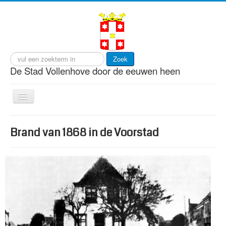
Zoek
De Stad Vollenhove door de eeuwen heen
Toggle
Navigation
start
Brand van 1868 in de Voorstad
cultuur
gebeurtenissen
gebouwen
personen
visserij
wonen