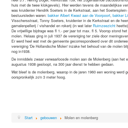
huis met de twee klokgevels). Hier werden tevens de maandelijkse ve
was kruidenier Hendrik Soeters in de Kerkstraat, aan het Soetersplein
bestuursleden waren:
bakker Albert Kwast aan de Voorpoort
,
bakker Li
Visschersstraat, Tonny Soeters, kruidenier in de Kerkstraat en de hee
garnalenpellerij / vishandel en rokerij (in wat later
Ruimzeezicht
heette)
De vrijwillige bijdrage was fl 1.- per jaar tot max. fl 5. Voorop stond 
molen. Helaas ging in juli 1937 de vereniging ter ziele door meningsve
Er werd heel wat met de gemeente gecorrespondeerd over dit onderwer
vereniging 'De Hollandsche Molen' inzake het behoud van de molen blij
nog in1938.
De inmiddels zwaar verwaarloosde molen aan de Molenberg (aan het e
augustus 1938 gesloopt, na 300 jaar dienst te hebben gedaan.
Wat bleef is de molenberg, waarop in de jaren 1960 een woning werd
oorspronkelijk zo'n 3 meter hoog.
Start
gebouwen
Molen en molenberg