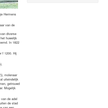
obje Hermens
naar van de
 van diverse
het huwelijk
noemd. In 1822
 f 1200. Hij
).
)), molenaar
 uiteindelijk
mmen, getrouwd
ar. Mogelijk
 van de adel
uiten de stad
ke van een