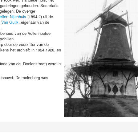
rgaderingen gehouden. Secretaris
 gelegen. De overige
effert Nijenhuis
(1894-?) uit de
r
Van Gulik
, eigenaar van de
.
het behoud van de Vollenhoofse
rschillen.
p door de voorzitter van de
kens het archief: in 1924,1928, en
inde van de Doelenstraat) werd in
 gebouwd. De molenberg was