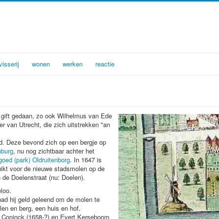
visserij
wonen
werken
reactie
 gift gedaan, zo ook Wilhelmus van Ede
 van Utrecht, die zich uitstrekken "an
d. Deze bevond zich op een bergje op
nburg
, nu nog zichtbaar achter het
oed (park) Oldruitenborg
. In 1647 is
uikt voor de nieuwe stadsmolen op de
 de Doelenstraat (nu: Doelen).
eloo.
d hij geld geleend om de molen te
en en berg, een huis en hof.
ls Coninck (1658-?) en Evert Kerseboom