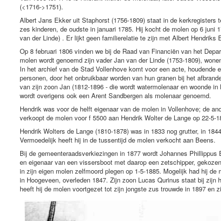
(<1716->1751).
Albert Jans Ekker uit Staphorst (1756-1809) staat in de kerkregisters 
zes kinderen, de oudste in januari 1785. Hij kocht de molen op 6 ju
van der Linde) . Er lijkt geen familierelatie te zijn met Albert Hendriks
Op 8 februari 1806 vinden we bij de Raad van Financiën van het Depa
molen wordt genoemd zijn vader Jan van der Linde (1753-1809), wonen
In het archief van de Stad Vollenhove komt voor een acte, houdende e
personen, door het onbruikbaar worden van hun granen bij het afbrande
van zijn zoon Jan (1812-1896 - die wordt watermolenaar en woonde in h
wordt overigens ook een Arent Sandbergen als molenaar genoemd.
Hendrik was voor de helft eigenaar van de molen in Vollenhove; de ande
verkoopt de molen voor f 5500 aan Hendrik Wolter de Lange op 22-5-18
Hendrik Wolters de Lange (1810-1878) was in 1833 nog grutter, in 1844
Vermoedelijk heeft hij in de tussentijd de molen verkocht aan Beens.
Bij de gemeenteraadsverkiezingen in 1877 wordt Johannes Phillippus 
en eigenaar van een vissersboot met daarop een zetschipper, gekozen 
in zijn eigen molen zelfmoord plegen op 1-5-1885. Mogelijk had hij 
in Hoogeveen, overleden 1847. Zijn zoon Lucas Qurinus staat bij zijn h
heeft hij de molen voortgezet tot zijn jongste zus trouwde in 1897 en