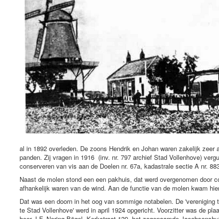
al in 1892 overleden. De zoons Hendrik en Johan waren zakelijk zeer ac
panden. Zij vragen in 1916 (inv. nr. 797 archief Stad Vollenhove) ver
conserveren van vis aan de Doelen nr. 67a, kadastrale sectie A nr. 883
Naast de molen stond een een pakhuis, dat werd overgenomen door con
afhankelijk waren van de wind. Aan de functie van de molen kwam hier
Dat was een doorn in het oog van sommige notabelen. De 'vereniging t
te Stad Vollenhove' werd in april 1924 opgericht. Voorzitter was de pl
heer J.F. Nering Bögel, Kerkstraat 139, het zogenaamde Jacobsonshuis 