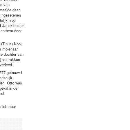
nd van
 maalde daar
 ingezetenen
lijk niet
t Jansklooster,
 Benthem daar
(Tinus) Kooij
ls molenaar
te dochter van
j vertrokken
verleed.
1877 getrouwd
nkelijk
der. Otto was
geval in de
het
 niet meer