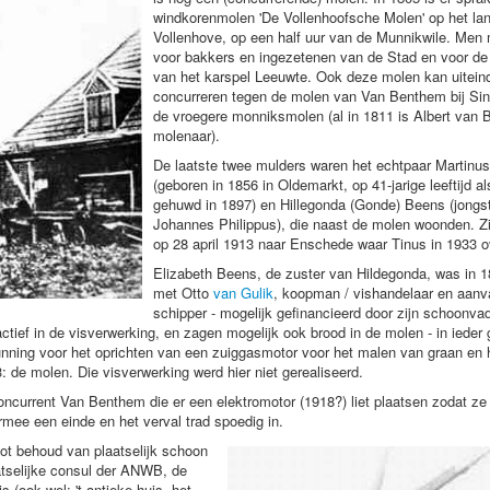
windkorenmolen 'De Vollenhoofsche Molen' op het la
Vollenhove, op een half uur van de Munnikwile. Men
voor bakkers en ingezetenen van de Stad en voor de
van het karspel Leeuwte. Ook deze molen kan uiteinde
concurreren tegen de molen van Van Benthem bij Sin
de vroegere monniksmolen (al in 1811 is Albert van
molenaar).
De laatste twee mulders waren het echtpaar Martinus 
(geboren in 1856 in Oldemarkt, op 41-jarige leeftijd a
gehuwd in 1897) en Hillegonda (Gonde) Beens (jongs
Johannes Philippus), die naast de molen woonden. Zi
op 28 april 1913 naar Enschede waar Tinus in 1933 o
Elizabeth Beens, de zuster van Hildegonda, was in 
met Otto
van Gulik
, koopman / vishandelaar en aanva
schipper - mogelijk gefinancieerd door zijn schoonva
tief in de visverwerking, en zagen mogelijk ook brood in de molen - in ieder 
gunning voor het oprichten van een zuiggasmotor voor het malen van graan en 
: de molen. Die visverwerking werd hier niet gerealiseerd.
current Van Benthem die er een elektromotor (1918?) liet plaatsen zodat ze
mee een einde en het verval trad spoedig in.
ot behoud van plaatselijk schoon
aatselijke consul der ANWB, de
(ook wel: 't antieke huis, het