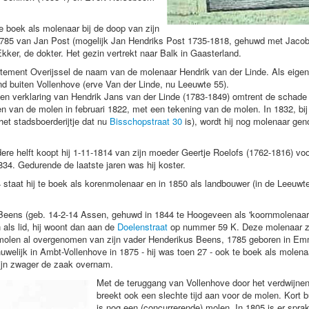
te boek als molenaar bij de doop van zijn
ni 1785 van Jan Post (mogelijk Jan Hendriks Post 1735-1818, gehuwd met Jac
 Ekker, de dokter. Het gezin vertrekt naar Balk in Gaasterland.
rtement Overijssel de naam van de molenaar Hendrik van der Linde. Als eige
d buiten Vollenhove (erve Van der Linde, nu Leeuwte 55).
en verklaring van Hendrik Jans van der Linde (1783-1849) omtrent de schade
n van de molen in februari 1822, met een tekening van de molen. In 1832, bij 
et stadsboerderijtje dat nu
Bisschopstraat 30
is), wordt hij nog molenaar ge
re helft koopt hij 1-11-1814 van zijn moeder Geertje Roelofs (1762-1816) voor
34. Gedurende de laatste jaren was hij koster.
 staat hij te boek als korenmolenaar en in 1850 als landbouwer (in de Leeuwte
Beens (geb. 14-2-14 Assen, gehuwd in 1844 te Hoogeveen als 'koornmolenaar'
als lid, hij woont dan aan de
Doelenstraat
op nummer 59 K. Deze molenaar zal
de molen al overgenomen van zijn vader Henderikus Beens, 1785 geboren in E
uwelijk in Ambt-Vollenhove in 1875 - hij was toen 27 - ook te boek als molena
 zijn zwager de zaak overnam.
Met de teruggang van Vollenhove door het verdwijnen
breekt ook een slechte tijd aan voor de molen. Kort b
is nog een (concurrerende) molen. In 1805 is er spra