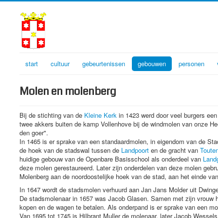
start
cultuur
gebeurtenissen
gebouwen
personen
Molen en molenberg
Bij de stichting van de
Kleine Kerk
in 1423 werd door veel burgers een
twee akkers buiten de kamp Vollenhove bij de windmolen van onze Heer
den goer".
In 1465 is er sprake van een standaardmolen, in eigendom van de Sta
de hoek van de stadswal tussen de
Landpoort
en de gracht van
Toute
huidige gebouw van de Openbare Basisschool als onderdeel van
Landg
deze molen gerestaureerd. Later zijn onderdelen van deze molen gebr
Molenberg aan de noordoostelijke hoek van de stad, aan het einde van
In 1647 wordt de stadsmolen verhuurd aan Jan Jans Molder uit Dwing
De stadsmolenaar in 1657 was Jacob Glasen. Samen met zijn vrouw ha
kopen en de wagen te betalen. Als onderpand is er sprake van een mol
Van 1695 tot 1745 is HiIbrant Muller de molenaar, later Jacob Wesse