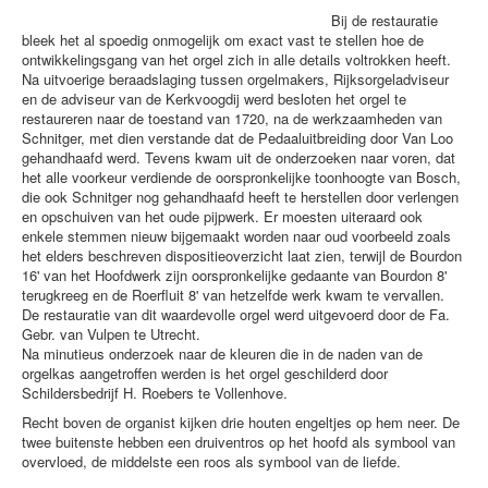
Bij de restauratie
bleek het al spoedig onmogelijk om exact vast te stellen hoe de
ontwikkelingsgang van het orgel zich in alle details voltrokken heeft.
Na uitvoerige beraadslaging tussen orgelmakers, Rijksorgeladviseur
en de adviseur van de Kerkvoogdij werd besloten het orgel te
restaureren naar de toestand van 1720, na de werkzaamheden van
Schnitger, met dien verstande dat de Pedaaluitbreiding door Van Loo
gehandhaafd werd. Tevens kwam uit de onderzoeken naar voren, dat
het alle voorkeur verdiende de oorspronkelijke toonhoogte van Bosch,
die ook Schnitger nog gehandhaafd heeft te herstellen door verlengen
en opschuiven van het oude pijpwerk. Er moesten uiteraard ook
enkele stemmen nieuw bijgemaakt worden naar oud voorbeeld zoals
het elders beschreven dispositieoverzicht laat zien, terwijl de Bourdon
16' van het Hoofdwerk zijn oorspronkelijke gedaante van Bourdon 8'
terugkreeg en de Roerfluit 8' van hetzelfde werk kwam te vervallen.
De restauratie van dit waardevolle orgel werd uitgevoerd door de Fa.
Gebr. van Vulpen te Utrecht.
Na minutieus onderzoek naar de kleuren die in de naden van de
orgelkas aangetroffen werden is het orgel geschilderd door
Schildersbedrijf H. Roebers te Vollenhove.
Recht boven de organist kijken drie houten engeltjes op hem neer. De
twee buitenste hebben een druiventros op het hoofd als symbool van
overvloed, de middelste een roos als symbool van de liefde.