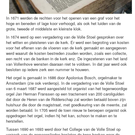
In 1671 werden de rechten voor het openen van een graf voor het
hoge en beneden of lage koor verhoogd, als ook het luiden van de
grote, tweede of middelste en kleinste klok.
In 1674 werd op een vergadering van de Volle Stoel gesproken over
het witten en pleisteren van de kerk. Er werd een begroting van kosten
voor het effenen van de vloeren van de kerk gemaakt en aangegeven
werd waaruit de kosten bestreden zouden worden, zoals een collecte,
een recht van de banken in de kerk enz. De ingezetenen van het land
van Vollenhove wensten daaraan niet te voldoen. In dat jaar werd ook
besloten op iedere zerk een nummer te houwen.
Het orgel is gemaakt in 1686 door Apolonius Bosch, orgelmaker te
Amsterdam (zie ook verderop). In de vergadering van de Volle Stoel
van 6 maart 1687 werd aangesteld tot organist van het tegenwoordige
orgel Jan Herman Franssen op een tractement van 200 caroligulden
dat door de Heren van de Ridderschap zal worden betaald boven zijn
huishuur die door de magistraat, met goedkeuring van de meente, zal
worden betaald. In 1705 werd de toen nieuw te beroepen organist ook
opgedragen het orgel, indien hij het kan, schoon te maken en te
herstellen.
Tussen 1690 en 1693 werd door het College van de Volle Stoel op
verzoek van de gemeenslieden besloten de twee banken waar de