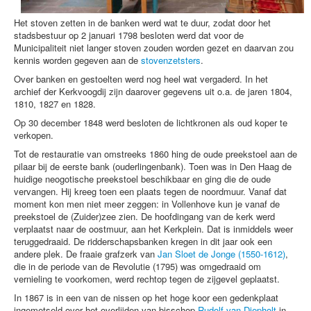
Het stoven zetten in de banken werd wat te duur, zodat door het
stadsbestuur op 2 januari 1798 besloten werd dat voor de
Municipaliteit niet langer stoven zouden worden gezet en daarvan zou
kennis worden gegeven aan de
stovenzetsters
.
Over banken en gestoelten werd nog heel wat vergaderd. In het
archief der Kerkvoogdij zijn daarover gegevens uit o.a. de jaren 1804,
1810, 1827 en 1828.
Op 30 december 1848 werd besloten de lichtkronen als oud koper te
verkopen.
Tot de restauratie van omstreeks 1860 hing de oude preekstoel aan de
pilaar bij de eerste bank (ouderlingenbank). Toen was in Den Haag de
huidige neogotische preekstoel beschikbaar en ging die de oude
vervangen. Hij kreeg toen een plaats tegen de noordmuur. Vanaf dat
moment kon men niet meer zeggen: in Vollenhove kun je vanaf de
preekstoel de (Zuider)zee zien. De hoofdingang van de kerk werd
verplaatst naar de oostmuur, aan het Kerkplein. Dat is inmiddels weer
teruggedraaid. De ridderschapsbanken kregen in dit jaar ook een
andere plek. De fraaie grafzerk van
Jan Sloet de Jonge (1550-1612)
,
die in de periode van de Revolutie (1795) was omgedraaid om
vernieling te voorkomen, werd rechtop tegen de zijgevel geplaatst.
In 1867 is in een van de nissen op het hoge koor een gedenkplaat
ingemetseld over het overlijden van bisschop
Rudolf van Diepholt
in