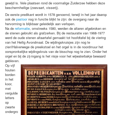
gewijd is. Vele plaatsen rond de voormalige Zuiderzee hebben deze
beschermheilige (zeevaart, visserij).
De eerste predikant wordt in 1578 genoemd, terwijl in het jaar daarop
ook de
pastoor
nog in functie blijkt te zijn: de overgang naar de
hervorming is blijkbaar geleidelijk aan verlopen.
Na de
reformatie
, omstreeks 1580, werden de altaren afgebroken en
de stenen gebruikt als grafzerken. Bij de restauratie van 1968-1977
werd de oude stenen altaartafel gemaakt tot hoofdtafel bij de viering
van het Heilig Avondmaal. De wijdingskruisjes zijn nog te
zien!Halverwege de preekstoel en het orgel is in de noordmuur het
oorspronkelijke wijdingskruis van de bisschop nog te zien. Onder het
orgel en bij de zij-ingang is het nisje voor het wijwaterbakje bewaard
gebleven.
Op vijf
houten
borden
in het
koor,
met
vergulde
letters
op
zwarte
ondergro