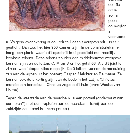
de 15e
eeuw
soms
geen
eeuwcijfer
s
voorkome
n. Volgens overlevering is de kerk te Hasselt oorspronkelijk in 997
gesticht. Dan zou het hier 956 kunnen zijn. In de consistoriekamer
hangt een plank, waarin dit opschrift is uitgebeiteld met moeilijk
leesbare tekens. Deze tekens zouden een middeleeuwse weergave
kunnen zijn van de letters C, M en B en het getal 56. Als dit juist is
zijn er twee interpretaties mogelijk. De 3 letters kunnen de aanduiding
zijn van de wijzen uit het oosten; Caspar, Melchior en Balthasar. Ze
kunnen ook de afkorting zijn van de bede in het Latijn: 'Christus
mansionem benedicat', Christus zegene dit huis (bron: Westra van
Holthe).
Tegen de westzijde van de noordbeuk is een portaal (onderbouw van
een toren?) met een traptoren aan de noordkant, terwijl aan de
zuidzijde een kapel is (thans portaal).