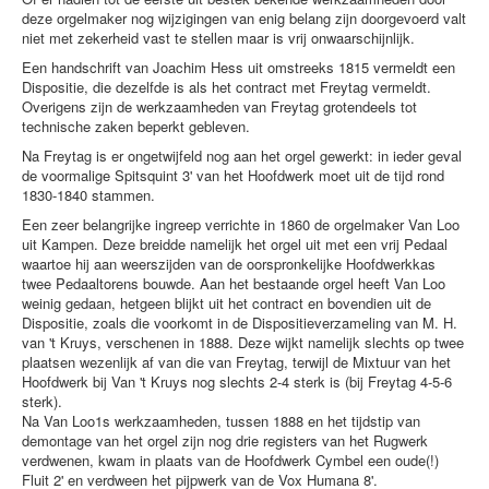
deze orgelmaker nog wijzigingen van enig belang zijn doorgevoerd valt
niet met zekerheid vast te stellen maar is vrij onwaarschijnlijk.
Een handschrift van Joachim Hess uit omstreeks 1815 vermeldt een
Dispositie, die dezelfde is als het contract met Freytag vermeldt.
Overigens zijn de werkzaamheden van Freytag grotendeels tot
technische zaken beperkt gebleven.
Na Freytag is er ongetwijfeld nog aan het orgel gewerkt: in ieder geval
de voormalige Spitsquint 3' van het Hoofdwerk moet uit de tijd rond
1830-1840 stammen.
Een zeer belangrijke ingreep verrichte in 1860 de orgelmaker Van Loo
uit Kampen. Deze breidde namelijk het orgel uit met een vrij Pedaal
waartoe hij aan weerszijden van de oorspronkelijke Hoofdwerkkas
twee Pedaaltorens bouwde. Aan het bestaande orgel heeft Van Loo
weinig gedaan, hetgeen blijkt uit het contract en bovendien uit de
Dispositie, zoals die voorkomt in de Dispositieverzameling van M. H.
van 't Kruys, verschenen in 1888. Deze wijkt namelijk slechts op twee
plaatsen wezenlijk af van die van Freytag, terwijl de Mixtuur van het
Hoofdwerk bij Van 't Kruys nog slechts 2-4 sterk is (bij Freytag 4-5-6
sterk).
Na Van Loo1s werkzaamheden, tussen 1888 en het tijdstip van
demontage van het orgel zijn nog drie registers van het Rugwerk
verdwenen, kwam in plaats van de Hoofdwerk Cymbel een oude(!)
Fluit 2' en verdween het pijpwerk van de Vox Humana 8'.