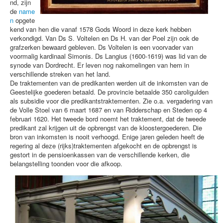
nd, zijn
de
name
n
opgete
kend van hen die vanaf 1578 Gods Woord in deze kerk hebben
verkondigd. Van Ds S. Voltelen en Ds H. van der Poel zijn ook de
grafzerken bewaard gebleven. Ds Voltelen is een voorvader van
voormalig kardinaal Simonis. Ds Langius (1600-1619) was lid van de
synode van Dordrecht. Er leven nog nakomelingen van hem in
verschillende streken van het land.
De traktementen van de predikanten werden uit de inkomsten van de
Geestelijke goederen betaald. De provincie betaalde 350 caroligulden
als subsidie voor die predikantstraktementen. Zie o.a. vergadering van
de Volle Stoel van 6 maart 1687 en van Ridderschap en Steden op 4
februari 1620. Het tweede bord noemt het traktement, dat de tweede
predikant zal krijgen uit de opbrengst van de kloostergoederen. Die
bron van inkomsten is nooit verhoogd. Enige jaren geleden heeft de
regering al deze (rijks)traktementen afgekocht en de opbrengst is
gestort in de pensioenkassen van de verschillende kerken, die
belangstelling toonden voor die afkoop.