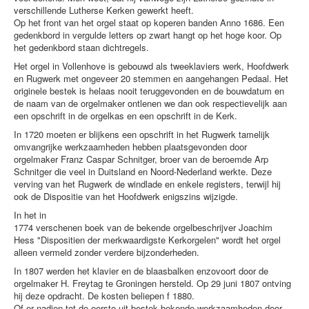
verschillende Lutherse Kerken gewerkt heeft.
Op het front van het orgel staat op koperen banden Anno 1686. Een
gedenkbord in vergulde letters op zwart hangt op het hoge koor. Op
het gedenkbord staan dichtregels.
Het orgel in Vollenhove is gebouwd als tweeklaviers werk, Hoofdwerk
en Rugwerk met ongeveer 20 stemmen en aangehangen Pedaal. Het
originele bestek is helaas nooit teruggevonden en de bouwdatum en
de naam van de orgelmaker ontlenen we dan ook respectievelijk aan
een opschrift in de orgelkas en een opschrift in de Kerk.
In 1720 moeten er blijkens een opschrift in het Rugwerk tamelijk
omvangrijke werkzaamheden hebben plaatsgevonden door
orgelmaker Franz Caspar Schnitger, broer van de beroemde Arp
Schnitger die veel in Duitsland en Noord-Nederland werkte. Deze
verving van het Rugwerk de windlade en enkele registers, terwijl hij
ook de Dispositie van het Hoofdwerk enigszins wijzigde.
In het in
1774 verschenen boek van de bekende orgelbeschrijver Joachim
Hess "Dispositien der merkwaardigste Kerkorgelen" wordt het orgel
alleen vermeld zonder verdere bijzonderheden.
In 1807 werden het klavier en de blaasbalken enzovoort door de
orgelmaker H. Freytag te Groningen hersteld. Op 29 juni 1807 ontving
hij deze opdracht. De kosten beliepen f 1880.
Of er nadien tot de eerste uit bestek bekende werkzaamheden door