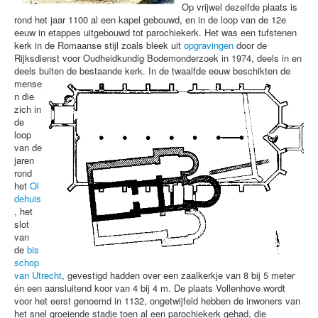
Op vrijwel dezelfde plaats is
rond het jaar 1100 al een kapel gebouwd, en in de loop van de 12e
werken
eeuw in etappes uitgebouwd tot parochiekerk. Het was een tufstenen
kerk in de Romaanse stijl zoals bleek uit
opgravingen
door de
reactie
Rijksdienst voor Oudheidkundig Bodemonderzoek in 1974, deels in en
deels buiten de bestaande kerk.
In de twaalfde eeuw beschikten de
mense
n die
zich in
de
loop
van de
jaren
rond
het
Ol
dehuis
, het
slot
van
de
bis
schop
van Utrecht
, gevestigd hadden over een zaalkerkje van 8 bij 5 meter
én een aansluitend koor van 4 bij 4 m. De plaats Vollenhove wordt
voor het eerst genoemd in 1132, ongetwijfeld hebben de inwoners van
het snel groeiende stadje toen al een parochiekerk gehad, die