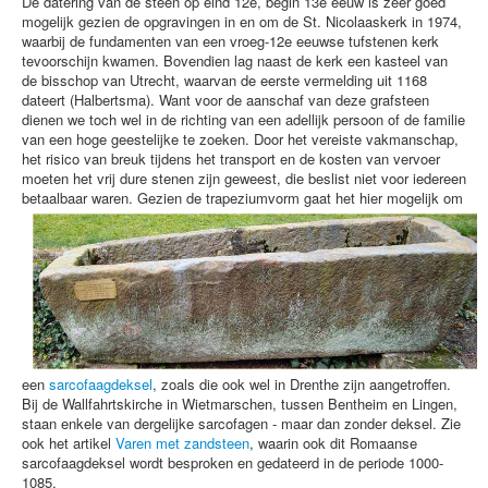
De datering van de steen op eind 12e, begin 13e eeuw is zeer goed
mogelijk gezien de opgravingen in en om de St. Nicolaaskerk in 1974,
waarbij de fundamenten van een vroeg-12e eeuwse tufstenen kerk
tevoorschijn kwamen. Bovendien lag naast de kerk een kasteel van
de bisschop van Utrecht, waarvan de eerste vermelding uit 1168
dateert (Halbertsma). Want voor de aanschaf van deze grafsteen
dienen we toch wel in de richting van een adellijk persoon of de familie
van een hoge geestelijke te zoeken. Door het vereiste vakmanschap,
het risico van breuk tijdens het transport en de kosten van vervoer
moeten het vrij dure stenen zijn geweest, die beslist niet voor iedereen
betaalbaar waren.
Gezien de trapeziumvorm gaat het hier mogelijk om
een
sarcofaagdeksel
, zoals die ook wel in Drenthe zijn aangetroffen.
Bij de Wallfahrtskirche in Wietmarschen, tussen Bentheim en Lingen,
staan enkele van dergelijke sarcofagen - maar dan zonder deksel. Zie
ook het artikel
Varen met zandsteen
, waarin ook dit Romaanse
sarcofaagdeksel wordt besproken en gedateerd in de periode 1000-
1085.