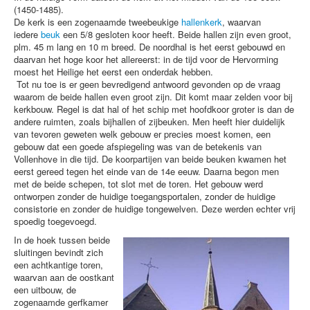
(1450-1485).
De kerk is een zogenaamde tweebeukige
hallenkerk
, waarvan
iedere
beuk
een 5/8 gesloten koor heeft. Beide hallen zijn even groot,
plm. 45 m lang en 10 m breed. De noordhal is het eerst gebouwd en
daarvan het hoge koor het allereerst: in de tijd voor de Hervorming
moest het Heilige het eerst een onderdak hebben.
Tot nu toe is er geen bevredigend antwoord gevonden op de vraag
waarom de beide hallen even groot zijn. Dit komt maar zelden voor bij
kerkbouw. Regel is dat hal of het schip met hoofdkoor groter is dan de
andere ruimten, zoals bijhallen of zijbeuken. Men heeft hier duidelijk
van tevoren geweten welk gebouw er precies moest komen, een
gebouw dat een goede afspiegeling was van de betekenis van
Vollenhove in die tijd. De koorpartijen van beide beuken kwamen het
eerst gereed tegen het einde van de 14e eeuw. Daarna begon men
met de beide schepen, tot slot met de toren. Het gebouw werd
ontworpen zonder de huidige toegangsportalen, zonder de huidige
consistorie en zonder de huidige tongewelven. Deze werden echter vrij
spoedig toegevoegd.
In de hoek tussen beide
sluitingen bevindt zich
een achtkantige toren,
waarvan aan de oostkant
een uitbouw, de
zogenaamde gerfkamer