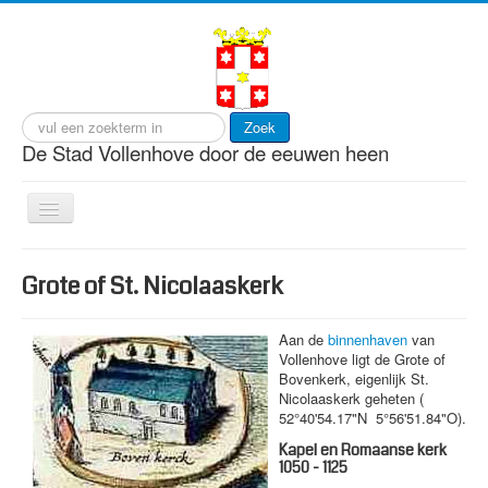
Zoek
De Stad Vollenhove door de eeuwen heen
Toggle
Navigation
start
Grote of St. Nicolaaskerk
cultuur
gebeurtenissen
Aan de
binnenhaven
van
Vollenhove ligt de Grote of
gebouwen
Bovenkerk, eigenlijk St.
Nicolaaskerk geheten (
personen
52°40'54.17"N 5°56'51.84"O).
visserij
Kapel en Romaanse kerk
1050 - 1125
wonen