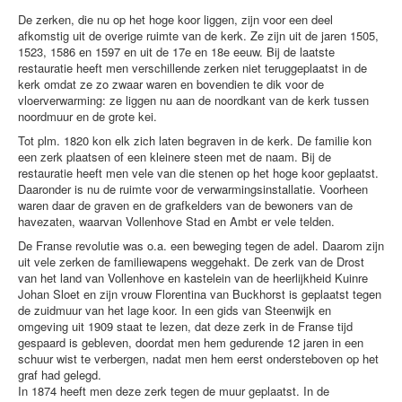
De zerken, die nu op het hoge koor liggen, zijn voor een deel
afkomstig uit de overige ruimte van de kerk. Ze zijn uit de jaren 1505,
1523, 1586 en 1597 en uit de 17e en 18e eeuw. Bij de laatste
restauratie heeft men verschillende zerken niet teruggeplaatst in de
kerk omdat ze zo zwaar waren en bovendien te dik voor de
vloerverwarming: ze liggen nu aan de noordkant van de kerk tussen
noordmuur en de grote kei.
Tot plm. 1820 kon elk zich laten begraven in de kerk. De familie kon
een zerk plaatsen of een kleinere steen met de naam. Bij de
restauratie heeft men vele van die stenen op het hoge koor geplaatst.
Daaronder is nu de ruimte voor de verwarmingsinstallatie. Voorheen
waren daar de graven en de grafkelders van de bewoners van de
havezaten, waarvan Vollenhove Stad en Ambt er vele telden.
De Franse revolutie was o.a. een beweging tegen de adel. Daarom zijn
uit vele zerken de familiewapens weggehakt. De zerk van de Drost
van het land van Vollenhove en kastelein van de heerlijkheid Kuinre
Johan Sloet en zijn vrouw Florentina van Buckhorst is geplaatst tegen
de zuidmuur van het lage koor. In een gids van Steenwijk en
omgeving uit 1909 staat te lezen, dat deze zerk in de Franse tijd
gespaard is gebleven, doordat men hem gedurende 12 jaren in een
schuur wist te verbergen, nadat men hem eerst ondersteboven op het
graf had gelegd.
In 1874 heeft men deze zerk tegen de muur geplaatst. In de