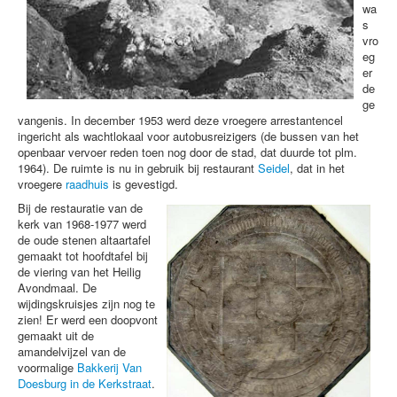
wa
s
vro
eg
er
de
ge
vangenis. In december 1953 werd deze vroegere arrestantencel
ingericht als wachtlokaal voor autobusreizigers (de bussen van het
openbaar vervoer reden toen nog door de stad, dat duurde tot plm.
1964). De ruimte is nu in gebruik bij restaurant
Seidel
, dat in het
vroegere
raadhuis
is gevestigd.
Bij de restauratie van de
kerk van 1968-1977 werd
de oude stenen altaartafel
gemaakt tot hoofdtafel bij
de viering van het Heilig
Avondmaal. De
wijdingskruisjes zijn nog te
zien! Er werd een doopvont
gemaakt uit de
amandelvijzel van de
voormalige
Bakkerij Van
Doesburg in de Kerkstraat
.