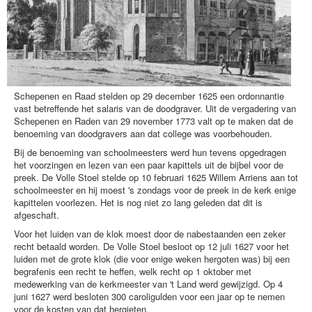
Schepenen en Raad stelden op 29 december 1625 een ordonnantie
vast betreffende het salaris van de doodgraver. Uit de vergadering van
Schepenen en Raden van 29 november 1773 valt op te maken dat de
benoeming van doodgravers aan dat college was voorbehouden.
Bij de benoeming van schoolmeesters werd hun tevens opgedragen
het voorzingen en lezen van een paar kapittels uit de bijbel voor de
preek. De Volle Stoel stelde op 10 februari 1625 Willem Arriens aan tot
schoolmeester en hij moest 's zondags voor de preek in de kerk enige
kapittelen voorlezen. Het is nog niet zo lang geleden dat dit is
afgeschaft.
Voor het luiden van de klok moest door de nabestaanden een zeker
recht betaald worden. De Volle Stoel besloot op 12 juli 1627 voor het
luiden met de grote klok (die voor enige weken hergoten was) bij een
begrafenis een recht te heffen, welk recht op 1 oktober met
medewerking van de kerkmeester van 't Land werd gewijzigd. Op 4
juni 1627 werd besloten 300 caroligulden voor een jaar op te nemen
voor de kosten van dat hergieten.