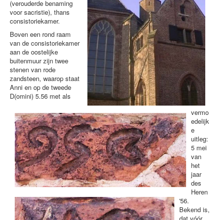
(verouderde benaming
voor sacristie), thans
consistoriekamer.
Boven een rond raam
van de consistoriekamer
aan de oostelijke
buitenmuur zijn twee
stenen van rode
zandsteen, waarop staat
Anni en op de tweede
D(omini) 5.56 met als
vermo
edelijk
e
uitleg:
5 mei
van
het
jaar
des
Heren
'56.
Bekend is,
dat vóór