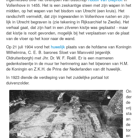
Vollenhove in 1455. Het is een zeskantige steen met zijn wapen in het
midden, op het wapen van het bisdom van Utrecht (een kruis). Het
randschrift vermeldt, dat zijn ingewanden in Vollenhove rusten en zijn
lijk in Utrecht begraven is (zie tekening in Rijksarchief te Zwolle). Het
verhaal gaat, dat zijn hart in een zilveren kistje was geplaatst - maar
dat kistje is nooit gevonden, mogelijk bij het verplaatsen van de plaat
van de vloer op het koor naar de wand.
Op 21 juli 1904 vond het
huwelijk
plaats van de hofdame van Koningin
Wilhelmina, C. E. B. barones Sloet van Marxveld (eigenlijk
Oldruitenborgh) met Jhr. Dr. W. F. Roëll. Er is een marmeren
gedenksteentje in de muur ter herinnering aan het bijwonen van H.M.
de Koningin en Z.K.H. de Prins der Nederlanden van dit huwelijk.
In 1923 diende de verdieping van het zuidelijke portaal tot
duivenzolder.
On
der
de
vrij
sta
an
de
tor
en