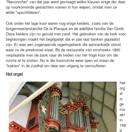
"Navorscher" van dat jaar werd gevraagd welke kleuren enige der daar
op voorkomende geslachten voeren in hun wapen, omdat men ze
wilde "opschilderen".
Ook onder het lage koor waren nog enige kelders, zoals van de
burgemeestersfamilie De la Planque en de adellijke familie Van Dordt.
Deze kelders zijn nu gevuld met zand. Het gebruiken van de kerk voor
begravingen maakt het begrijpelijk dat er pas laat banken geplaatst
zijn. Er was een zogenaamde regeringsbank die aanvankelijk stond
waar nu de preekstoel staat. Bij de restauratie van omstreeks 1860
verplaatste men de bank naar de treden van het hoge koor om die
ruimte af te sluiten. Nu is die koorruimte weer open en staan de
"kasten" in de zuidhal om daar een uitgang te camoufleren.
Het orgel
Het
org
el
is
ge
ma
akt
in
168
6