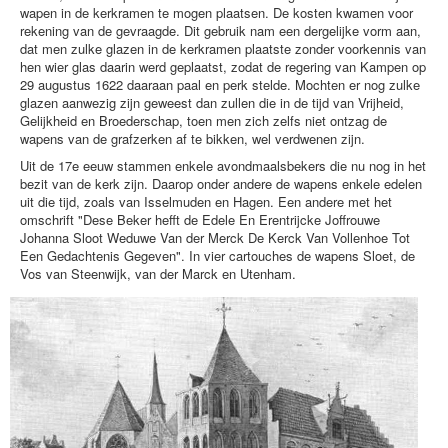
wapen in de kerkramen te mogen plaatsen. De kosten kwamen voor
rekening van de gevraagde. Dit gebruik nam een dergelijke vorm aan,
dat men zulke glazen in de kerkramen plaatste zonder voorkennis van
hen wier glas daarin werd geplaatst, zodat de regering van Kampen op
29 augustus 1622 daaraan paal en perk stelde. Mochten er nog zulke
glazen aanwezig zijn geweest dan zullen die in de tijd van Vrijheid,
Gelijkheid en Broederschap, toen men zich zelfs niet ontzag de
wapens van de grafzerken af te bikken, wel verdwenen zijn.
Uit de 17e eeuw stammen enkele avondmaalsbekers die nu nog in het
bezit van de kerk zijn. Daarop onder andere de wapens enkele edelen
uit die tijd, zoals van Isselmuden en Hagen. Een andere met het
omschrift "Dese Beker hefft de Edele En Erentrijcke Joffrouwe
Johanna Sloot Weduwe Van der Merck De Kerck Van Vollenhoe Tot
Een Gedachtenis Gegeven". In vier cartouches de wapens Sloet, de
Vos van Steenwijk, van der Marck en Utenham.