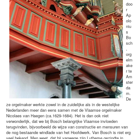
doo
r
Ap
olo
niu
s
Bo
sch
,
org
elm
ake
r te
Am
ster
da
m.
De
ze orgelmaker werkte zowel in de zuidelijke als in de westelijke
Nederlanden meer dan eens samen met de Vlaamse orgelmaker
Nicolaes van Haegen (ca.1629-1684). Het is dan ook niet
verwonderlijk, dat we bij Bosch belangrijke Vlaamse invloeden
terugvinden, bijvoorbeeld de wijze van constructie en mensuren van
de nog bestaande windlade van het Hoofdwerk. Van Bosch is niet erg
veel bekend. Men weet, dat hij vanwege zijn Lutherse gezindte in