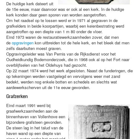
De huidige kerk dateert uit
de 15e eeuw, maar daarvoor was er ook al een kerk. In de huidige
kerk konden daar geen sporen van worden aangetroffen.
Om het raadsel op te lossen werd er in 1971 al gegraven in de
grafkelders in beide koorpartijen, waarbij een keienbestrating werd
aangetroffen op een diepte van 1 m 80 onder de vloer.
Eind 1973 waren de restauratiewerkzaamheden zover, dat men
de
opgravingen
kon uitbreiden tot de hele kerk, en het bleek dat men
zelfs daarbuiten moest graven.
Opgravingsleider was Van Pernis van de Rijksdienst voor het
Oudheidkundig Bodemonderzoek, die in 1968 ook al op het Fort naar
overblijfselen van het Oldehuys had gezocht.
Op 22 maart 1974 werd het werk afgesloten. Naast de funderingen, die
op tekeningen werden vastgelegd en vervolgens weer met zand
bedekt, werden nog enkele botten en schedels en slechts wat
aardewerkscherven uit de 11e eeuw gevonden.
Grafzerken
Eind maart 1991 werd bij
graafwerkzaamheden aan de
binnenhaven van Vollenhove een
bijzondere grafsteen gevonden.
De steen lag in het talud van de
haven wand op een diepte van
circa 1 meter onder het maaiveld