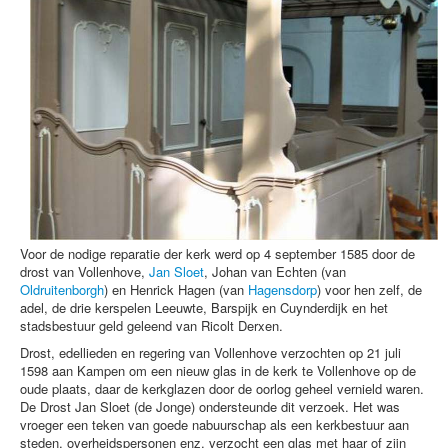
Voor de nodige reparatie der kerk werd op 4 september 1585 door de
drost van Vollenhove,
Jan Sloet
, Johan van Echten (van
Oldruitenborgh
) en Henrick Hagen (van
Hagensdorp
) voor hen zelf, de
adel, de drie kerspelen Leeuwte, Barspijk en Cuynderdijk en het
stadsbestuur geld geleend van Ricolt Derxen.
Drost, edellieden en regering van Vollenhove verzochten op 21 juli
1598 aan Kampen om een nieuw glas in de kerk te Vollenhove op de
oude plaats, daar de kerkglazen door de oorlog geheel vernield waren.
De Drost Jan Sloet (de Jonge) ondersteunde dit verzoek. Het was
vroeger een teken van goede nabuurschap als een kerkbestuur aan
steden, overheidspersonen enz. verzocht een glas met haar of zijn