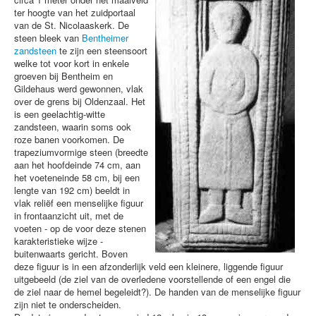
ter hoogte van het zuidportaal
van de St. Nicolaaskerk. De
steen bleek van
Bentheimer
zandsteen
te zijn een steensoort
welke tot voor kort in enkele
groeven bij Bentheim en
Gildehaus werd gewonnen, vlak
over de grens bij Oldenzaal. Het
is een geelachtig-witte
zandsteen, waarin soms ook
roze banen voorkomen. De
trapeziumvormige steen (breedte
aan het hoofdeinde 74 cm, aan
het voeteneinde 58 cm, bij een
lengte van 192 cm) beeldt in
vlak reliëf een menselijke figuur
in frontaanzicht uit, met de
voeten - op de voor deze stenen
karakteristieke wijze -
buitenwaarts gericht. Boven
deze figuur is in een afzonderlijk veld een kleinere, liggende figuur
uitgebeeld (de ziel van de overledene voorstellende of een engel die
de ziel naar de hemel begeleidt?). De handen van de menselijke figuur
zijn niet te onderscheiden.