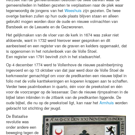
gemeenslieden in hebben gezeten te verplaatsen naar de plek waar
tegenwoordig de jongens van het
Weeshuis
zijn gezeten. De twee
overige banken zullen op hun oude plaats blijven staan en alleen
gebruikt mogen worden door de oude en nieuwe volmachten van
Barsbeek en de Leeuwte en de Gezworenen.
Het gelijkmaken van de vloer van de kerk in 1674 was zeker niet
afdoende, want in 1732 werd hierover weer gesproken en dit
aanbesteed en een register van de graven en kelders opgemaakt, dat
is opgenomen in het notulenboek van de Volle Stoel.
Een register van 1791 bevindt zich in het stadsarchief.
Op 4 december 1774 werd te Vollenhove de nieuwe psalmberijming
ingevoerd en op 13 oktober van dat jaar werd door de Volle Stoel de
kerkmeester gemachtigd om voor de predikanten een nieuwe bijbel in
folio met de volle kanttekeningen en koperen krappen aan te schaffen.
Verder twee psalmboeken in quarto, één voor de preekstoel en één
voor de voorzanger op de lessenaar. Dan de nieuwe rijmpsalmen in de
bijbel laten inbinden in de zitbank van de predikanten liggende. De
oude bijbel, die nu op de preekstoel ligt, kan naar het
Armhuis
worden
gebracht tot stichting der jeugd.
De Bataafse
revolutie was
onder andere een
beweging tegen de