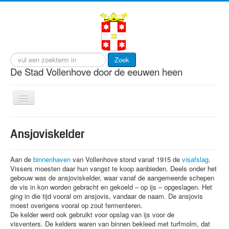
Zoek
De Stad Vollenhove door de eeuwen heen
Toggle
Navigation
start
Ansjoviskelder
cultuur
gebeurtenissen
Aan de
binnenhaven
van Vollenhove stond vanaf 1915 de
visafslag
.
Vissers moesten daar hun vangst te koop aanbieden. Deels onder het
gebouwen
gebouw was de ansjoviskelder, waar vanaf de aangemeerde schepen
de vis in kon worden gebracht en gekoeld – op ijs – opgeslagen. Het
personen
ging in die tijd vooral om ansjovis, vandaar de naam. De ansjovis
moest overigens vooral op zout fermenteren.
visserij
De kelder werd ook gebruikt voor opslag van ijs voor de
visventers.
De kelders waren van binnen bekleed met turfmolm, dat
wonen