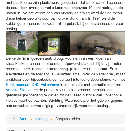
met planken op zijn plaats werd gehouden. Het smeltwater liep onder
de deur door, over de smalle kade van ongeveer 40 centimeter, zo de
werken
haven in. Na het verdwijnen van visserij en afslag werd de tien meter
diepe kelder gebruikt door palingroker Jongman. In 1994 werd de
reactie
kelder gerestaureerd en kwam hij in gebruik bij de havenmeester voor
opslag.
De kelder is in goede staat, droog, voorzien van een vloer van
straatklinkers en een met cement afgewerkt plafond. Hij is vijf meter
breed en in het midden 2 meter hoog, je kunt er net in staan. Er is
elektriciteit en de toegang is weliswaar smal, over de kaderichel, maar
bruikbaar voor bijvoorbeeld een cultuurhistorische dependance van het
Stadsmuseum CHC Vollenhove
in combinatie met promotie voor het
Venose Skutien
en de punter VN11, om 's zomers toeristen een
gemakkelijke toegang te geven tot de visserijhistorie van Vollenhove.
Helaas heeft de pachter, Stichting Waterrecreatie, het gebruik gegund
aan de watersportvereniging - vermoedelijk weer voor opslag...
Start
visserij
Ansjoviskelder