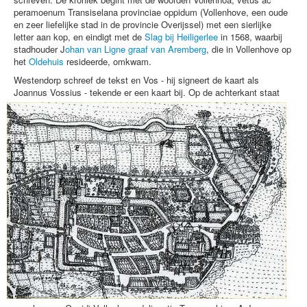
peramoenum Transiselana provinciae oppidum (Vollenhove, een oude
en zeer liefelijke stad in de provincie Overijssel) met een sierlijke
letter aan kop, en eindigt met de
Slag bij Heiligerlee
in 1568, waarbij
stadhouder J
ohan van Ligne graaf van Aremberg
, die in Vollenhove op
het
Oldehuis
resideerde, omkwam.
Westendorp schreef de tekst en Vos - hij signeert de kaart als
Joannus Vossius - tekende er een kaart bij.
Op de achterkant staat