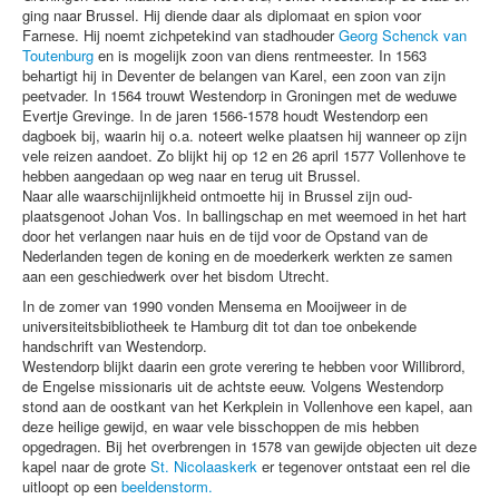
ging naar Brussel. Hij diende daar als diplomaat en spion voor
werken
Farnese. Hij noemt zichpetekind van stadhouder
Georg Schenck van
Toutenburg
en is mogelijk zoon van diens rentmeester. In 1563
reactie
behartigt hij in Deventer de belangen van Karel, een zoon van zijn
peetvader. In 1564 trouwt Westendorp in Groningen met de weduwe
Evertje Grevinge. In de jaren 1566-1578 houdt Westendorp een
dagboek bij, waarin hij o.a. noteert welke plaatsen hij wanneer op zijn
vele reizen aandoet. Zo blijkt hij op 12 en 26 april 1577 Vollenhove te
hebben aangedaan op weg naar en terug uit Brussel.
Naar alle waarschijnlijkheid ontmoette hij in Brussel zijn oud-
plaatsgenoot Johan Vos. In ballingschap en met weemoed in het hart
door het verlangen naar huis en de tijd voor de Opstand van de
Nederlanden tegen de koning en de moederkerk werkten ze samen
aan een geschiedwerk over het bisdom Utrecht.
In de zomer van 1990 vonden Mensema en Mooijweer in de
universiteitsbibliotheek te Hamburg dit tot dan toe onbekende
handschrift van Westendorp.
Westendorp blijkt daarin een grote verering te hebben voor Willibrord,
de Engelse missionaris uit de achtste eeuw. Volgens Westendorp
stond aan de oostkant van het Kerkplein in Vollenhove een kapel, aan
deze heilige gewijd, en waar vele bisschoppen de mis hebben
opgedragen. Bij het overbrengen in 1578 van gewijde objecten uit deze
kapel naar de grote
St. Nicolaaskerk
er tegenover ontstaat een rel die
uitloopt op een
beeldenstorm.