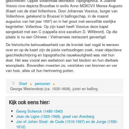
geschreven: Oppidi Vollenhoae delineatio Topographica. A Joanne
Vossio cive depicta Bruxellae in exilio Anno MDXCVII Mense Augusto
(Kaart van de stad Vollenhove. Door Johannes Vossius, burger van
Vollenhove, getekend to Brussel in ballingschap, in de maand
augustus van het jaar 1597) en in het groot met eenzelfde sierlijke
beginletter: Vollenhoa. Op zijn kaart heeft Vossius deze kapel
aangeduid met een C (cappella sive sacellum D. Willibrord). Op die
plaats is nu een Chinees / Vietnamees restaurant gevestigd.
De historische betrouwbaarheid van de kroniek laat nogal te wensen
over en op de kaart zijn de juiste verhoudingen zoek, maar objectieve
geschiedschrijving en topografische nauwkeurigheid was niet hun
doel. Het was vooral een eerbetoon aan het bisdom en hun dierbare
woonplaats. Bovendien moesten ze, verstoken van bronnen en ver
van huis, alles uit hun herinnering putten.
Start
personen
George Westendorp (ca. 1535-1608), jurist en balling
Kijk ook eens hier:
Georg Schenck (1480-1540)
Jean de Ligne (1525-1568), graaf van Arenberg
Jan of Johan Sloet: de Oude (1519-1597) en de Jonge (1550-
1612)