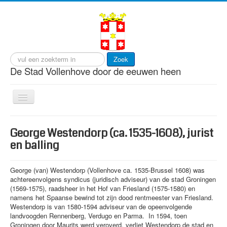
Zoek
De Stad Vollenhove door de eeuwen heen
Toggle
Navigation
start
George Westendorp (ca. 1535-1608), jurist
cultuur
en balling
gebeurtenissen
George (van) Westendorp (Vollenhove ca. 1535-Brussel 1608) was
gebouwen
achtereenvolgens syndicus (juridisch adviseur) van de stad Groningen
(1569-1575), raadsheer in het Hof van Friesland (1575-1580) en
personen
namens het Spaanse bewind tot zijn dood rentmeester van Friesland.
Westendorp is van 1580-1594 adviseur van de opeenvolgende
visserij
landvoogden Rennenberg, Verdugo en Parma. In 1594, toen
Groningen door Maurits werd veroverd, verliet Westendorp de stad en
wonen