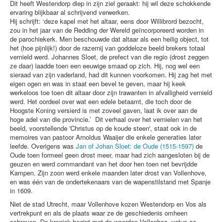
Dit heeft Westendorp diep in zijn ziel geraakt: hij wil deze schokkende
ervaring blijkbaar al schrijvend verwerken.
Hij schrijft: ‘deze kapel met het altaar, eens door Willibrord bezocht,
zou in het jaar van de Redding der Wereld geïncorporeerd worden in
de parochiekerk. Men beschouwde dat altaar als een heilig object, tot
het (hoe pijnlijk!) door de razernij van goddeloze beeld brekers totaal
vernield werd. Johannes Sloet, de prefect van die regio (drost zeggen
ze daar) laadde toen een eeuwige smaad op zich. Hij, nog wel een
sieraad van zijn vaderland, had dit kunnen voorkomen. Hij zag het met
eigen ogen en was in staat een bevel te geven, maar hij keek
werkeloos toe toen dit altaar door zijn trawanten in afvalligheid vernield
werd. Het oordeel over wat een edele betaamt, die toch door de
Hoogste Koning versierd is met zoveel gaven, laat ik over aan de
hoge adel van die provincie.’ Dit verhaal over het vernielen van het
beeld, voorstellende 'Christus op de koude steen', staat ook in de
memoires van pastoor Arnoldus Waaijer die enkele generaties later
leefde. Overigens was
Jan of Johan Sloet: de Oude (1515-1597)
de
Oude toen formeel geen drost meer, maar had zich aangesloten bij de
geuzen en werd commandant van het door hen toen net bevrijdde
Kampen. Zijn zoon werd enkele maanden later drost van Vollenhove,
en was één van de ondertekenaars van de wapenstilstand met Spanje
in 1609.
Niet de stad Utrecht, maar Vollenhove kozen Westendorp en Vos als
vertrekpunt en als de plaats waar ze de geschiedenis omheen
schreven. De kroniek begint met de woorden Vollenhoa, vetus ac