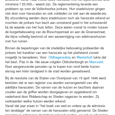
minstens f 25.000,‒ waard zijn. De reglementering leverde een
probleem op voor de Vollenhoofse jonkers. Hun stadshuizen gingen
niet door voor havezaten en ook voldeden ze niet aan de waarde-eis.
Bij uitzondering werden deze stadshuizen toch als havezate erkend en
mochten de jonkers hun bezit aan onroerend goed in het schoutambt
bij de waarde van het huis tellen. Deze waren vooral te vinden tussen
de burgerbebouwing van de Bisschopstraat en aan de Groenestraat,
die bijna volledig bestond uit een aaneenrijging van edelmanshuizen
met hun tuinen.
Binnen de beperkingen van de stedelijke bebouwing probeerden de
jonkers het karakter van een havezate op het platteland zoveel
mogelijk te benaderen. Voor
Oldhagensdorp
en
Westerholt
lukte dat
het best. Pas in de 18e eeuw volgden Oldruitenborgh en
Marxveld
.
Door aangrenzende percelen op te kopen kon rond beide huizen
alsnog een klein landgoed in de stad worden gerealiseerd.
Bij de resolutie van de Staten van Overijssel van 15 april 1646 werd
besloten dat er een register zou worden samengesteld van alle
adellijke havezaten. De namen van de huizen en bezitters daarvan
zouden aan de griffier worden doorgegeven en opgetekend om
naderhand door Ridderschap en Steden nagezien te worden. Zij
verklaarden welke huizen werden erkend.
Vanaf dat jaar staan in "het boek van eed en ordere op de admissie
ten landdage" de namen van de havezaten erbij genoemd. De Steden
moesten in admissies (toelating) gekend worden, en ook in erkenning