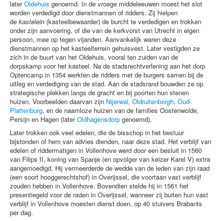
later
Oldehuis
genoemd. In de vroege middeleeuwen moest het slot
worden verdedigd door dienstmannen of ridders. Zij hielpen
werken
de
kastelein
(kasteelbewaarder) de burcht te verdedigen en trokken
onder zijn aanvoering, of die van de kerkvorst van Utrecht in eigen
reactie
persoon, mee op tegen vijanden. Aanvankelijk waren deze
dienstmannen op het kasteelterrein gehuisvest. Later vestigden ze
zich in de buurt van het Oldehuis, vooral ten zuiden van de
dorpskamp voor het kasteel. Na de stadsrechtverlening aan het dorp
Optencamp in 1354 werkten de ridders met de burgers samen bij de
uitleg en verdediging van de stad. Aan de stadsrand bouwden ze op
strategische plekken langs de gracht en bij poorten hun stenen
huizen. Voorbeelden daarvan zijn
Nijerwal
,
Oldruitenborgh
,
Oud-
Plattenburg
, en de naamloze huizen van de families Oostenwolde,
Persijn en Hagen (later
Oldhagensdorp
genoemd).
Later trokken ook veel edelen, die de bisschop in het bestuur
bijstonden of hem van advies dienden, naar deze stad. Het verblijf van
edelen of riddermatigen in Vollenhove werd door een besluit in 1560
van Filips II, koning van Spanje (en opvolger van keizer Karel V) extra
aangemoedigd. Hij vermeerderde de wedde van de leden van zijn raad
(een soort hooggerechtshof) in Overijssel, die voortaan vast verblijf
zouden hebben in Vollenhove. Bovendien stelde hij in 1561 het
presentiegeld voor de raden in Overijssel, wanneer zij buiten hun vast
verblijf in Vollenhove moesten dienst doen, op 40 stuivers Brabants
per dag.