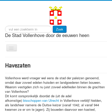
Zoek
De Stad Vollenhove door de eeuwen heen
Toggle
Navigation
start
Havezaten
cultuur
gebeurtenissen
Vollenhove werd vroeger wel eens de stad der paleizen genoemd,
omdat daar zoveel edelen huisden en landgoederen lieten bouwen.
gebouwen
Waarom vestigden zich nu juist zoveel edellieden binnen de grachten
van Vollenhove?
personen
Dit komt oorspronkelijk doordat de (uit de adel
afkomstige)
bisschoppen van Utrecht
in Vollenhove verblijf hielden,
visserij
als landsheer namens de Duitse keizer (vanaf 1042, al vanaf 944
kwamen ze er om te jagen). Zij bouwden daarvoor een kasteel,
wonen