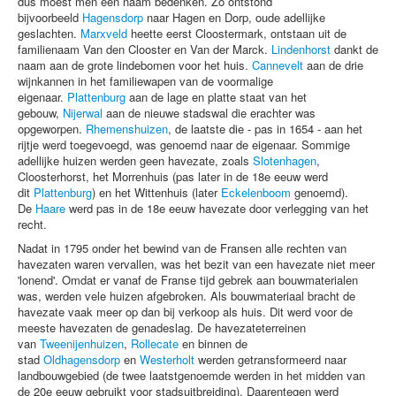
dus moest men een naam bedenken. Zo ontstond
bijvoorbeeld
Hagensdorp
naar Hagen en Dorp, oude adellijke
geslachten.
Marxveld
heette eerst Cloostermark, ontstaan uit de
familienaam Van den Clooster en Van der Marck.
Lindenhorst
dankt de
naam aan de grote lindebomen voor het huis.
Cannevelt
aan de drie
wijnkannen in het familiewapen van de voormalige
eigenaar.
Plattenburg
aan de lage en platte staat van het
gebouw,
Nijerwal
aan de nieuwe stadswal die erachter was
opgeworpen.
Rhemenshuizen
, de laatste die - pas in 1654 - aan het
rijtje werd toegevoegd, was genoemd naar de eigenaar. Sommige
adellijke huizen werden geen havezate, zoals
Slotenhagen
,
Cloosterhorst, het Morrenhuis (pas later in de 18e eeuw werd
dit
Plattenburg
) en het Wittenhuis (later
Eckelenboom
genoemd).
De
Haare
werd pas in de 18e eeuw havezate door verlegging van het
recht.
Nadat in 1795 onder het bewind van de Fransen alle rechten van
havezaten waren vervallen, was het bezit van een havezate niet meer
'lonend'. Omdat er vanaf de Franse tijd gebrek aan bouwmaterialen
was, werden vele huizen afgebroken. Als bouwmateriaal bracht de
havezate vaak meer op dan bij verkoop als huis. Dit werd voor de
meeste havezaten de genadeslag. De havezateterreinen
van
Tweenijenhuizen
,
Rollecate
en binnen de
stad
Oldhagensdorp
en
Westerholt
werden getransformeerd naar
landbouwgebied (de twee laatstgenoemde werden in het midden van
de 20e eeuw gebruikt voor stadsuitbreiding). Daarentegen werd