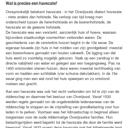
Wat is precies een havezate?
Oorspronkelijk betekent havezate - in het Overijssels dialect hovesate
- niets anders dan hofstede. Na verloop van tijd kreeg men
onderscheid tussen de herenhofstede en de boerenhofstede, de
havezate en de gewone hofstede.
De havezate was een versterkt, aanzienlijk huis of hoeve, waaraan
bijzondere staatkundige voorrechten verbonden waren. De
geschiedenis van de versterkte huizen begint in de 13e eeuw. De
eigenaar bouwde zijn huis in het midden van zijn grondgebied; meestal
een boerenhoeve gemaakt van houten vakwerk. De ligging van dat
huis werd zo voordelig mogelijk gekozen. Vaak op een zandrug in de
directe nabijheid van water en gelegen aan een toegangsweg. Pas na
1400 ontstonden stenen huizen, deze waren meestal rechthoekig van
vorm en hadden een schilddak (vier schuine dakvlakken). In de 15e
eeuw ging men een wal rond het huis opwerpen en zo ontstond
meteen een gracht.
Aan een havezate was ook het recht verbonden om lid te zijn van de
ridderschap en daarmee het bestuur van Overijssel. Vanaf 1530
werden regels gemaakt om de ongebreidelde ledenaanwas van de
ridderschap te stoppen en de vrijstelling van grondbelasting voor hun
leden in te perken. Voortaan was het lidmaatschap in beginsel alleen
toegestaan voor de oude riddermatige Overijsselse families. Hun
belastingvrijdom werd beperkt tot de havezate die door de familie werd
bewoond. Vanaf 1622 moest deze havezate met het bijbehorende land