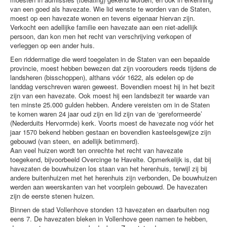
van een goed als havezate. Wie lid wenste te worden van de Staten,
moest op een havezate wonen en tevens eigenaar hiervan zijn.
Verkocht een adellijke familie een havezate aan een niet-adellijk
persoon, dan kon men het recht van verschrijving verkopen of
verleggen op een ander huis.
Een riddermatige die werd toegelaten in de Staten van een bepaalde
provincie, moest hebben bewezen dat zijn voorouders reeds tijdens de
landsheren (bisschoppen), althans vóór 1622, als edelen op de
landdag verschreven waren geweest. Bovendien moest hij in het bezit
zijn van een havezate. Ook moest hij een landsbezit ter waarde van
ten minste 25.000 gulden hebben. Andere vereisten om in de Staten
te komen waren 24 jaar oud zijn en lid zijn van de ‘gereformeerde’
(Nederduits Hervormde) kerk. Voorts moest de havezate nog vóór het
jaar 1570 bekend hebben gestaan en bovendien kasteelsgewijze zijn
gebouwd (van steen, en adellijk betimmerd).
Aan veel huizen wordt ten onrechte het recht van havezate
toegekend, bijvoorbeeld Overcinge te Havelte. Opmerkelijk is, dat bij
havezaten de bouwhuizen los staan van het herenhuis, terwijl zij bij
andere buitenhuizen met het herenhuis zijn verbonden, De bouwhuizen
werden aan weerskanten van het voorplein gebouwd. De havezaten
zijn de eerste stenen huizen.
Binnen de stad Vollenhove stonden 13 havezaten en daarbuiten nog
eens 7. De havezaten bleken in Vollenhove geen namen te hebben,