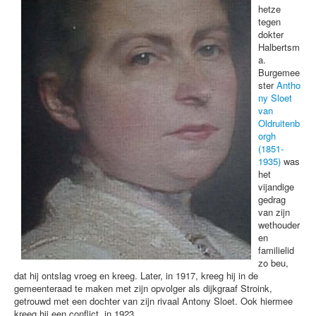
hetze
tegen
dokter
Halbertsm
a.
Burgemee
ster
Antho
ny Sloet
van
Oldruitenb
orgh
(1851-
1935)
was
het
vijandige
gedrag
van zijn
wethouder
en
familielid
zo beu,
dat hij ontslag vroeg en kreeg. Later, in 1917, kreeg hij in de
gemeenteraad te maken met zijn opvolger als dijkgraaf Stroink,
getrouwd met een dochter van zijn rivaal Antony Sloet. Ook hiermee
kreeg hij een conflict, in 1923.