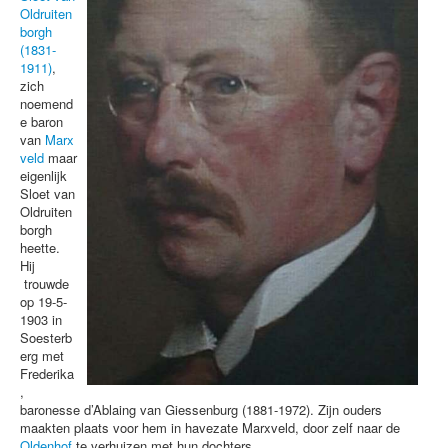
Oldruiten
werken
borgh
(1831-
reactie
1911)
,
zich
noemend
e baron
van
Marx
veld
maar
eigenlijk
Sloet van
Oldruiten
borgh
heette.
Hij
trouwde
op 19-5-
1903 in
Soesterb
erg met
Frederika
,
baronesse d’Ablaing van Giessenburg (1881-1972). Zijn ouders
maakten plaats voor hem in havezate Marxveld, door zelf naar de
Oldenhof
te verhuizen met hun dochters.