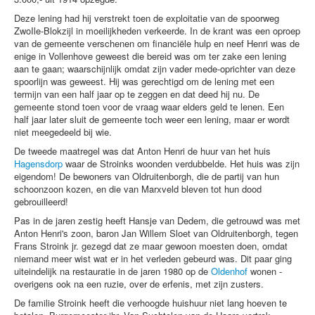
Deze lening had hij verstrekt toen de exploitatie van de spoorweg
ZwoIle-Blokzijl in moeilijkheden verkeerde. In de krant was een oproep
van de gemeente verschenen om financiële hulp en neef Henri was de
enige in Vollenhove geweest die bereid was om ter zake een lening
aan te gaan; waarschijnlijk omdat zijn vader mede-oprichter van deze
spoorlijn was geweest. Hij was gerechtigd om de lening met een
termijn van een half jaar op te zeggen en dat deed hij nu. De
gemeente stond toen voor de vraag waar elders geld te lenen. Een
half jaar later sluit de gemeente toch weer een lening, maar er wordt
niet meegedeeld bij wie.
De tweede maatregel was dat Anton Henri de huur van het huis
Hagensdorp
waar de Stroinks woon­den verdubbelde. Het huis was zijn
eigendom! De bewoners van Oldruitenborgh, die de partij van hun
schoonzoon kozen, en die van Marxveld bleven tot hun dood
gebrouilleerd!
Pas in de jaren zestig heeft Hansje van Dedem, die getrouwd was met
Anton Henri's zoon, baron Jan Willem Sloet van Oldruitenborgh, tegen
Frans Stroink jr. gezegd dat ze maar gewoon moesten doen, omdat
niemand meer wist wat er in het verleden gebeurd was. Dit paar ging
uiteindelijk na restauratie in de jaren 1980 op de
Oldenhof
wonen -
overigens ook na een ruzie, over de erfenis, met zijn zusters.
De familie Stroink heeft die verhoogde huishuur niet lang hoeven te