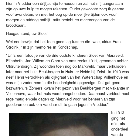
hier in Vledder een drijfjachtje te houden en zal het mij aangenaam
zijn op uwe hulp te mogen rekenen. Ouder gewoonte zorg ik gaarne
voor avondeten, en met het oog op de moeilijke tijden ook voor
morgen en middag ontbijt, mits bericht en meebrengen van de
broodkaart.
Hoogachtend, uw Sloet'.
Wel een bewijs dat het toen goed lag tussen die twee, aldus Frans
Stroink jr in zijn memoires in Kondschap.
"Er is een fotootje van de drie oudste kinderen Sloet van Marxveld;
Elisabeth, Jan Willem en Clara van omstreeks 1911, genomen achter
Oldruitenborgh. Zij woonden toen nog op Marxveld, maar verhuisden
later naar het huis Beukbergen in Huis ter Heide bij Zeist. In 1913 was
neef Henri vertrokken als dijkgraaf van het Waterschap Vollenhove en
was mijn vader hem in die hoedanigheid opgevolgd. Dat gaf geen
bezwaren. 's Zomers kwam het gezin van Beukbergen met vakantie in
Vollenhove, waar het huis werd aangehouden. Daarnaast verbleef neef
regelmatig enkele dagen op Marxveld voor het beheer van zijn
goederen en ook om vandaar uit te gaan jagen in Vledder."
In 1913
ging het
mis, als
onderdeel
van de