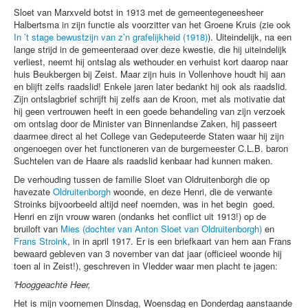
Sloet van Marxveld botst in 1913 met de gemeentegeneesheer
Halbertsma in zijn functie als voorzitter van het Groene Kruis (zie ook
In ’t stage bewustzijn van z’n grafelijkheid (1918)
). Uiteindelijk, na een
lange strijd in de gemeenteraad over deze kwestie, die hij uiteindelijk
verliest, neemt hij ontslag als wethouder en verhuist kort daarop naar
huis Beukbergen bij Zeist. Maar zijn huis in Vollenhove houdt hij aan
en blijft zelfs raadslid! Enkele jaren later bedankt hij ook als raadslid.
Zijn ontslagbrief schrijft hij zelfs aan de Kroon, met als motivatie dat
hij geen vertrouwen heeft in een goede behandeling van zijn verzoek
om ontslag door de Minister van Binnenlandse Zaken, hij passeert
daarmee direct al het College van Gedeputeerde Staten waar hij zijn
ongenoegen over het functioneren van de burgemeester C.L.B. baron
Suchtelen van de Haare als raadslid kenbaar had kunnen maken.
De verhouding tussen de familie Sloet van Oldruitenborgh die op
havezate
Oldruitenborgh
woonde, en deze Henri, die de verwante
Stroinks bijvoorbeeld altijd neef noemden, was in het begin goed.
Henri en zijn vrouw waren (ondanks het conflict uit 1913!) op de
bruiloft van
Mies (dochter van Anton Sloet van Oldruitenborgh)
en
Frans Stroink
, in in april 1917. Er is een briefkaart van hem aan Frans
bewaard gebleven van 3 november van dat jaar (officieel woonde hij
toen al in Zeist!), geschreven in Vledder waar men placht te jagen:
'Hooggeachte Heer,
Het is mijn voornemen Dinsdag, Woensdag en Donderdag aanstaande