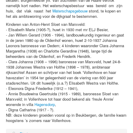
betalen. Burgemeester jhr. Van Suchtelen van de Haare vertrok
namelijk kort nadien. Het waterschapsbestuur was bereid om zijn
huis, dat vlak naast het
Waterschapsgebouw
stond, te kopen en
het als ambtswoning voor de dijkgraaf te bestemmen.
Kinderen van Anton-Henri Sloet van Marxveld:
- Elisabeth Marie (1905-?), huwt in 1930 met mr ELJ Besier,
- Jan Willem Gerard (1906 - 1994), landbouwkundig ingenieur en gaat
in de jaren 1980 op de Oldenhof wonen, huwt 2-10-1937 Johanna
Leonora baronesse van Dedem; 4 kinderen waaronder Clara Johanna
Margaretha (1938) en Charlotte Gerardine (1948), lange tijd de
beheerders van de Oldenhof, en Frederik Hendrik.
- Clara Johanna (1908 – 1996) baronesse van Marxveld, huwt 24-8-
1938 Johannes Westra van Holthe (1898 – 1978), ambtenaar
rijksarchief Assen en schrijver van het boek ‘Vollenhove en haar
havezaten’ in 1954 ter gelegenheid van de viering van 600 jaar
stadsrechten. Uit dit huwelijk (o.a.?) Elisabeth Westra van Holthe.
- Eleonora Digna Friederike (1912 – 1941),
- Annie Boudewina Geertruida (1915 - 1989), baronesse Sloet van
Marxveld; in Vollenhove tot haar dood bekend als ‘freule Annie’
wonende in villa
Hagensdorp
,
- Digna Catharina (1917 - ?).
NB: deze kinderen groeiden vooral op in Beukbergen, de familie kwam
hoogstens ’s zomers naar Vollenhove.