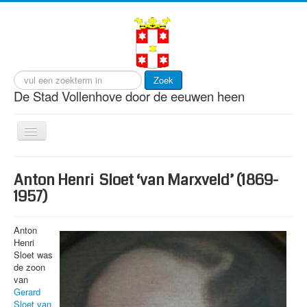
Zoek
De Stad Vollenhove door de eeuwen heen
Toggle
Navigation
start
Anton Henri Sloet ‘van Marxveld’ (1869-
cultuur
1957)
gebeurtenissen
Anton
gebouwen
Henri
Sloet was
personen
de zoon
van
visserij
Gerard
Sloet van
wonen