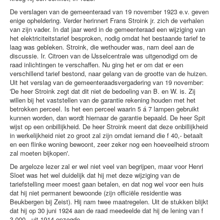
De verslagen van de gemeenteraad van 19 november 1923 e.v. geven
enige opheldering. Verder herinnert Frans Stroink jr. zich de ver­halen
van zijn vader. In dat jaar werd in de gemeenteraad een wijziging van
het elektriciteitstarief besproken, nodig omdat het bestaande tarief te
laag was gebleken. Stroink, die wethouder was, nam deel aan de
discussie. Ir. Citroen van de IJsselcentrale was uitgenodigd om de
raad inlichtingen te verschaffen. Nu ging het er om dat er een
verschillend tarief bestond, naar gelang van de grootte van de huizen.
Uit het verslag van de gemeenteraadsvergadering van 19 november:
'De heer Stroink zegt dat dit niet de bedoeling van B. en W. is. Zij
willen bij het vaststellen van de garantie rekening houden met het
betrokken perceel. Is het een perceel waarin 5 á 7 lampen gebruikt
kunnen worden, dan wordt hiernaar de garantie bepaald. De heer Spit
wijst op een onbillijkheid. De heer Stroink meent dat deze onbillijkheid
in werke­lijkheid niet zo groot zal zijn omdat iemand die f 40,- betaalt
en een flinke woning bewoont, zeer zeker nog een hoeveelheid stroom
zal moeten bijkopen'.
De argeloze lezer zal er wel niet veel van begrijpen, maar voor Henri
Sloet was het wel duidelijk dat hij met deze wijziging van de
tariefstelling meer moest gaan betalen, en dat nog wel voor een huis
dat hij niet permanent bewoonde (zijn officiële residentie was
Beukbergen bij Zeist). Hij nam twee maat­regelen. Uit de stukken blijkt
dat hij op 30 juni 1924 aan de raad meedeelde dat hij de lening van f
3.000,- uit 1914 opzegde.