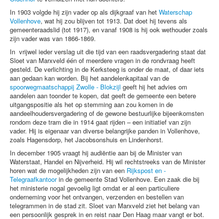
In 1903 volgde hij zijn vader op als dijkgraaf van het
Waterschap
Vollenhove
, wat hij zou blijven tot 1913. Dat doet hij tevens als
gemeenteraadslid (tot 1917), en vanaf 1908 is hij ook wethouder zoals
zijn vader was van 1866-1869.
In vrijwel ieder verslag uit die tijd van een raadsvergadering staat dat
Sloet van Marxveld één of meerdere vragen in de rondvraag heeft
gesteld. De verlichting in de Kerksteeg is onder de maat, of daar iets
aan gedaan kan worden. Bij het aandelenkapitaal van de
spoorwegmaatschappij Zwolle - Blokzijl
geeft hij het advies om
aandelen aan toonder te kopen, dat geeft de gemeente een betere
uitgangspositie als het op stemming aan zou komen in de
aandeelhoudersvergadering of de gewone bestuurlijke bijeenkomsten
rondom deze tram die in 1914 gaat rijden – een initiatief van zijn
vader. Hij is eigenaar van diverse belangrijke panden in Vollenhove,
zoals Hagensdorp, het Jacobsonshuis en Lindenhorst.
In december 1905 vraagt hij audiëntie aan bij de Minister van
Waterstaat, Handel en Nijverheid. Hij wil rechtstreeks van de Minister
horen wat de mogelijkheden zijn van een
Rijkspost en -
Telegraafkantoor
in de gemeente Stad Vollenhove. Een zaak die bij
het ministerie nogal gevoelig ligt omdat er al een particuliere
onderneming voor het ontvangen, verzenden en bestellen van
telegrammen in de stad zit. Sloet van Marxveld ziet het belang van
een persoonlijk gesprek in en reist naar Den Haag maar vangt er bot.